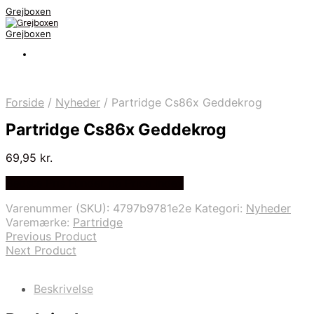
Grejboxen
Grejboxen
Forside
/
Nyheder
/
Partridge Cs86x Geddekrog
Partridge Cs86x Geddekrog
69,95
kr.
Bedste Pris Funder på Price Index
Varenummer (SKU):
4797b9781e2e
Kategori:
Nyheder
Varemærke:
Partridge
Previous Product
Next Product
Beskrivelse