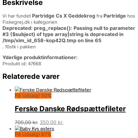
Beskrivelse
Vi har fundet
Partridge Cs X Geddekrog
fra
Partridge
hos
Fiskegrej.dk i kategorien
Deprecated
: preg_replace(): Passing null to parameter
#3 ($subject) of type array|string is deprecated in
/tmp/xim_id_658-kop42Q.tmp
on line
65
. 10stk i pakken
Yderlige produktinformationer:
Produkt id: 47668
Relaterede varer
På Udsalg! 50%
Ferske Danske Rødspættefileter
Den
Den
700,00
kr.
350,00
kr.
oprindelige
aktuelle
På Udsalg! 67%
pris
pris