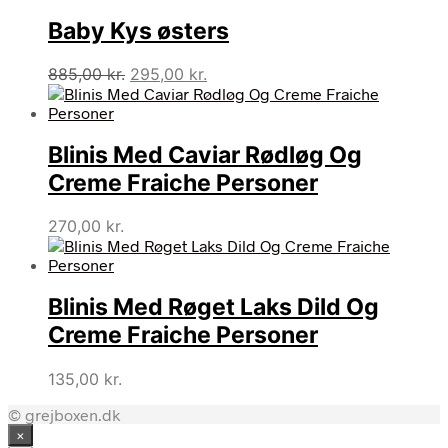
var:
er:
Baby Kys østers
700,00 kr..
350,00 kr..
Den
Den
885,00
kr.
295,00
kr.
oprindelige
aktuelle
pris
pris
var:
er:
Blinis Med Caviar Rødløg Og
885,00 kr..
295,00 kr..
Creme Fraiche Personer
270,00
kr.
Blinis Med Røget Laks Dild Og
Creme Fraiche Personer
135,00
kr.
© grejboxen.dk
×