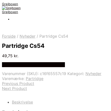
Grejboxen
Grejboxen
Forside
/
Nyheder
/
Partridge Cs54
Partridge Cs54
49,75
kr.
Bedste Pris Funder på Price Index
Varenummer (SKU):
c16f65557c19
Kategori:
Nyheder
Varemærke:
Partridge
Previous Product
Next Product
Beskrivelse