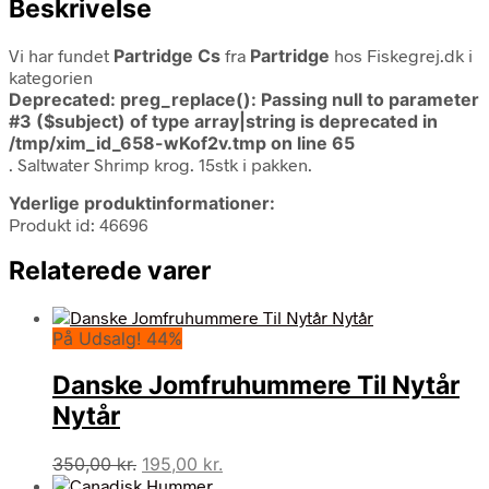
Beskrivelse
Vi har fundet
Partridge Cs
fra
Partridge
hos Fiskegrej.dk i
kategorien
Deprecated
: preg_replace(): Passing null to parameter
#3 ($subject) of type array|string is deprecated in
/tmp/xim_id_658-wKof2v.tmp
on line
65
. Saltwater Shrimp krog. 15stk i pakken.
Yderlige produktinformationer:
Produkt id: 46696
Relaterede varer
På Udsalg! 44%
Danske Jomfruhummere Til Nytår
Nytår
Den
Den
350,00
kr.
195,00
kr.
oprindelige
aktuelle