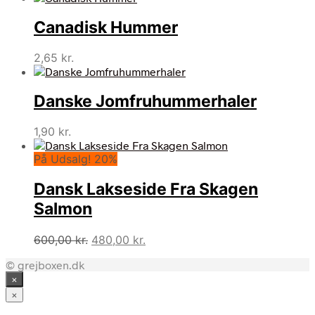
pris
pris
Canadisk Hummer
var:
er:
350,00 kr..
195,00 kr..
2,65
kr.
Danske Jomfruhummerhaler
1,90
kr.
På Udsalg! 20%
Dansk Lakseside Fra Skagen
Salmon
Den
Den
600,00
kr.
480,00
kr.
oprindelige
aktuelle
© grejboxen.dk
pris
pris
×
var:
er:
600,00 kr..
480,00 kr..
×