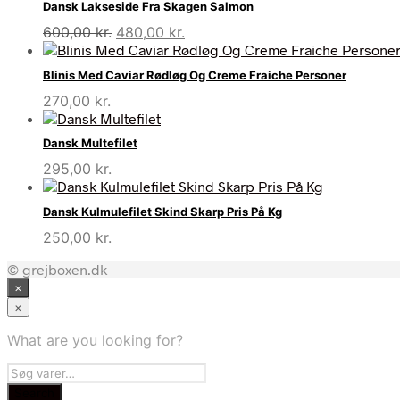
Dansk Lakseside Fra Skagen Salmon
Den
Den
600,00
kr.
480,00
kr.
oprindelige
aktuelle
pris
pris
Blinis Med Caviar Rødløg Og Creme Fraiche Personer
var:
er:
270,00
kr.
600,00 kr..
480,00 kr..
Dansk Multefilet
295,00
kr.
Dansk Kulmulefilet Skind Skarp Pris På Kg
250,00
kr.
© grejboxen.dk
×
×
What are you looking for?