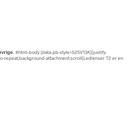
øvrige
. #html-body [data-pb-style=S25V13K]{justify-
:no-repeat;background-attachment:scroll}Ledlenser T2 er en