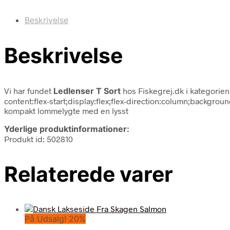
Beskrivelse
Beskrivelse
Vi har fundet
Ledlenser T Sort
hos Fiskegrej.dk i kategorie
content:flex-start;display:flex;flex-direction:column;backgr
kompakt lommelygte med en lysst
Yderlige produktinformationer:
Produkt id: 502810
Relaterede varer
På Udsalg! 20%