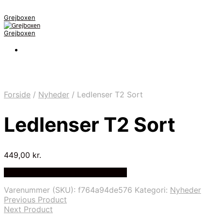
Grejboxen
Grejboxen
Forside
/
Nyheder
/
Ledlenser T2 Sort
Ledlenser T2 Sort
449,00
kr.
Bedste Pris Funder på Price Index
Varenummer (SKU):
f764a94de576
Kategori:
Nyheder
Previous Product
Next Product