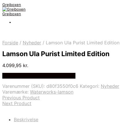
Grejboxen
Grejboxen
Forside
/
Nyheder
/
Lamson Ula Purist Limited Edition
Lamson Ula Purist Limited Edition
4.099,95
kr.
Bedste Pris Funder på Price Index
Varenummer (SKU):
d80f3550f0c6
Kategori:
Nyheder
Varemærke:
Waterworks-lamson
Previous Product
Next Product
Beskrivelse