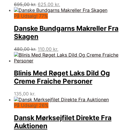
Den
Den
695,00
kr.
625,00
kr.
oprindelige
aktuelle
pris
pris
På Udsalg! 77%
var:
er:
695,00 kr..
625,00 kr..
Danske Bundgarns Makreller Fra
Skagen
Den
Den
480,00
kr.
110,00
kr.
oprindelige
aktuelle
pris
pris
var:
er:
480,00 kr..
110,00 kr..
Blinis Med Røget Laks Dild Og
Creme Fraiche Personer
135,00
kr.
På Udsalg! 26%
Dansk Mørksejfilet Direkte Fra
Auktionen