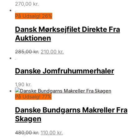
270,00
kr.
På Udsalg! 26%
Dansk Mørksejfilet Direkte Fra
Auktionen
Den
Den
285,00
kr.
210,00
kr.
oprindelige
aktuelle
pris
pris
Danske Jomfruhummerhaler
var:
er:
285,00 kr..
210,00 kr..
1,90
kr.
På Udsalg! 77%
Danske Bundgarns Makreller Fra
Skagen
Den
Den
480,00
kr.
110,00
kr.
oprindelige
aktuelle