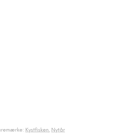
aremærke:
Kystfisken
,
Nytår