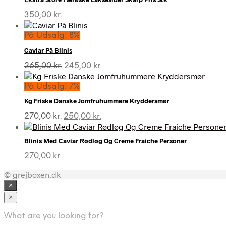
350,00
kr.
På Udsalg! 8%
Caviar På Blinis
Den
Den
265,00
kr.
245,00
kr.
oprindelige
aktuelle
pris
pris
På Udsalg! 7%
var:
er:
Kg Friske Danske Jomfruhummere Kryddersmør
265,00 kr..
245,00 kr..
Den
Den
270,00
kr.
250,00
kr.
oprindelige
aktuelle
pris
pris
Blinis Med Caviar Rødløg Og Creme Fraiche Personer
var:
er:
270,00 kr..
250,00 kr..
270,00
kr.
© grejboxen.dk
×
×
What are you looking for?