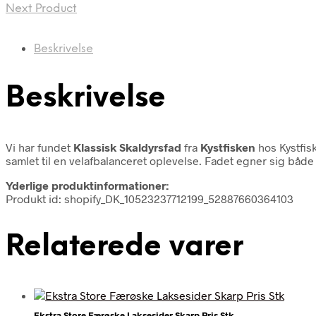
Next Product
Beskrivelse
Beskrivelse
Vi har fundet
Klassisk Skaldyrsfad
fra
Kystfisken
hos Kystfis
samlet til en velafbalanceret oplevelse. Fadet egner sig båd
Yderlige produktinformationer:
Produkt id: shopify_DK_10523237712199_52887660364103
Relaterede varer
Ekstra Store Færøske Laksesider Skarp Pris Stk