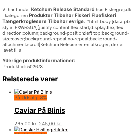
Vi har fundet
Ketchum Release Standard
hos Fiskegrej.dk
i kategorien
Produkter Tilbehør Fiskeri Fluefiskeri
Tængerkrogløsere Tilbehør øvrige
. #html-body [data-pb-
style=FXWRSGA]{justify-content:flex-start;display:flex;flex-
direction:column;background-position:left top;background-
size:cover;background-repeat:no-repeat;background-
attachment:scroll}Ketchum Release er en afkroger, der er
lavet til a
Yderlige produktinformationer:
Produkt id: 502673
Relaterede varer
På Udsalg! 8%
Caviar På Blinis
Den
Den
265,00
kr.
245,00
kr.
oprindelige
aktuelle