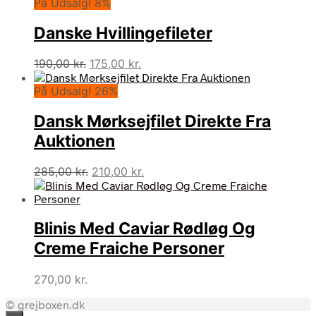
På Udsalg! 8%
pris
pris
var:
er:
Danske Hvillingefileter
265,00 kr..
245,00 kr..
Den
Den
190,00
kr.
175,00
kr.
oprindelige
aktuelle
På Udsalg! 26%
pris
pris
var:
er:
Dansk Mørksejfilet Direkte Fra
190,00 kr..
175,00 kr..
Auktionen
Den
Den
285,00
kr.
210,00
kr.
oprindelige
aktuelle
pris
pris
var:
er:
Blinis Med Caviar Rødløg Og
285,00 kr..
210,00 kr..
Creme Fraiche Personer
270,00
kr.
© grejboxen.dk