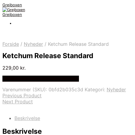
Grejboxen
Grejboxen
Forside
/
Nyheder
/
Ketchum Release Standard
Ketchum Release Standard
229,00
kr.
Bedste Pris Funder på Price Index
Varenummer (SKU):
0bfd2b035c3d
Kategori:
Nyheder
Previous Product
Next Product
Beskrivelse
Beskrivelse