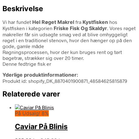
Beskrivelse
Vi har fundet
Hel Røget Makrel
fra
Kystfisken
hos
Kystfisken i kategorien
Friske Fisk Og Skaldyr
. Vores røget
makreller får sin udsøgte smag ved at blive omhyggeligt
røget i en traditionel stenovn, hvor den hænger op på den
gode, gamle måde
Røgningsprocessen, hvor der kun bruges rent og tørt
bøgetræ, strækker sig over 20 timer.
Denne fedtrige fisk er
Yderlige produktinformationer:
Produkt id: shopify_DK_8870401900871_48584625815879
Relaterede varer
På Udsalg! 8%
Caviar På Blinis