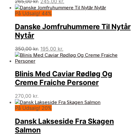
Den
Den
265,00
kr.
245,00
kr.
oprindelige
aktuelle
På Udsalg! 44%
pris
pris
var:
er:
Danske Jomfruhummere Til Nytår
265,00 kr..
245,00 kr..
Nytår
Den
Den
350,00
kr.
195,00
kr.
oprindelige
aktuelle
pris
pris
var:
er:
Blinis Med Caviar Rødløg Og
350,00 kr..
195,00 kr..
Creme Fraiche Personer
270,00
kr.
På Udsalg! 20%
Dansk Lakseside Fra Skagen
Salmon