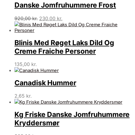
Danske Jomfruhummere Frost
Den
Den
920,00
kr.
230,00
kr.
oprindelige
aktuelle
pris
pris
var:
er:
Blinis Med Røget Laks Dild Og
920,00 kr..
230,00 kr..
Creme Fraiche Personer
135,00
kr.
Canadisk Hummer
2,65
kr.
Kg Friske Danske Jomfruhummere
Kryddersmør