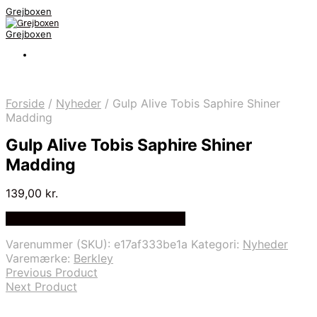
Grejboxen
Grejboxen
Forside
/
Nyheder
/
Gulp Alive Tobis Saphire Shiner
Madding
Gulp Alive Tobis Saphire Shiner
Madding
139,00
kr.
Bedste Pris Funder på Price Index
Varenummer (SKU):
e17af333be1a
Kategori:
Nyheder
Varemærke:
Berkley
Previous Product
Next Product