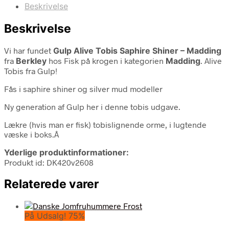
Beskrivelse
Beskrivelse
Vi har fundet
Gulp Alive Tobis Saphire Shiner – Madding
fra
Berkley
hos Fisk på krogen i kategorien
Madding
. Alive
Tobis fra Gulp!
Fås i saphire shiner og silver mud modeller
Ny generation af Gulp her i denne tobis udgave.
Lækre (hvis man er fisk) tobislignende orme, i lugtende
væske i boks.Â
Yderlige produktinformationer:
Produkt id: DK420v2608
Relaterede varer
På Udsalg! 75%