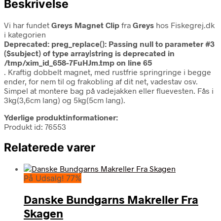
Beskrivelse
Vi har fundet
Greys Magnet Clip
fra
Greys
hos Fiskegrej.dk
i kategorien
Deprecated
: preg_replace(): Passing null to parameter #3
($subject) of type array|string is deprecated in
/tmp/xim_id_658-7FuHJm.tmp
on line
65
. Kraftig dobbelt magnet, med rustfrie springringe i begge
ender, for nem til og frakobling af dit net, vadestav osv.
Simpel at montere bag på vadejakken eller fluevesten. Fås i
3kg(3,6cm lang) og 5kg(5cm lang).
Yderlige produktinformationer:
Produkt id: 76553
Relaterede varer
På Udsalg! 77%
Danske Bundgarns Makreller Fra
Skagen