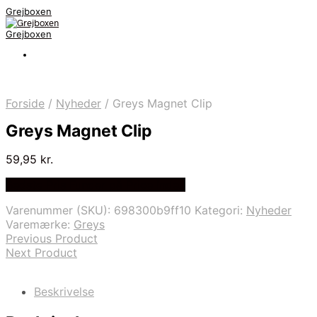
Grejboxen
Grejboxen
Forside
/
Nyheder
/
Greys Magnet Clip
Greys Magnet Clip
59,95
kr.
Bedste Pris Funder på Price Index
Varenummer (SKU):
698300b9ff10
Kategori:
Nyheder
Varemærke:
Greys
Previous Product
Next Product
Beskrivelse