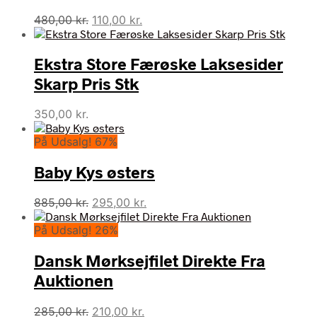
Den
Den
480,00
kr.
110,00
kr.
oprindelige
aktuelle
pris
pris
Ekstra Store Færøske Laksesider
var:
er:
480,00 kr..
110,00 kr..
Skarp Pris Stk
350,00
kr.
På Udsalg! 67%
Baby Kys østers
Den
Den
885,00
kr.
295,00
kr.
oprindelige
aktuelle
På Udsalg! 26%
pris
pris
var:
er:
Dansk Mørksejfilet Direkte Fra
885,00 kr..
295,00 kr..
Auktionen
Den
Den
285,00
kr.
210,00
kr.