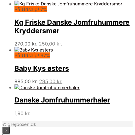
På Udsalg! 7%
Kg Friske Danske Jomfruhummere
Kryddersmør
Den
Den
270,00
kr.
250,00
kr.
oprindelige
aktuelle
På Udsalg! 67%
pris
pris
var:
er:
Baby Kys østers
270,00 kr..
250,00 kr..
Den
Den
885,00
kr.
295,00
kr.
oprindelige
aktuelle
pris
pris
Danske Jomfruhummerhaler
var:
er:
885,00 kr..
295,00 kr..
1,90
kr.
© grejboxen.dk
×