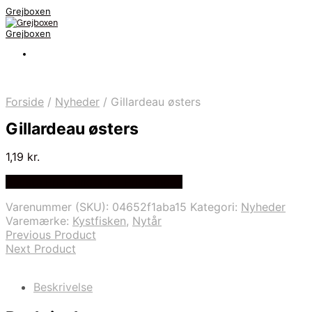
Grejboxen
Grejboxen
Forside
/
Nyheder
/
Gillardeau østers
Gillardeau østers
1,19
kr.
Bedste Pris Funder på Price Index
Varenummer (SKU):
04652f1aba15
Kategori:
Nyheder
Varemærke:
Kystfisken
,
Nytår
Previous Product
Next Product
Beskrivelse