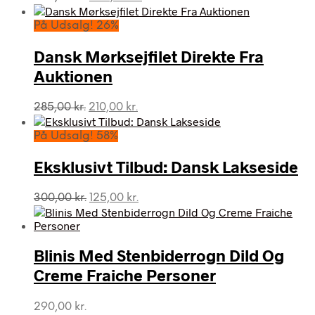
oprindelige
aktuelle
pris
pris
På Udsalg! 26%
var:
er:
695,00 kr..
625,00 kr..
Dansk Mørksejfilet Direkte Fra
Auktionen
Den
Den
285,00
kr.
210,00
kr.
oprindelige
aktuelle
pris
pris
På Udsalg! 58%
var:
er:
285,00 kr..
210,00 kr..
Eksklusivt Tilbud: Dansk Lakseside
Den
Den
300,00
kr.
125,00
kr.
oprindelige
aktuelle
pris
pris
var:
er:
Blinis Med Stenbiderrogn Dild Og
300,00 kr..
125,00 kr..
Creme Fraiche Personer
290,00
kr.