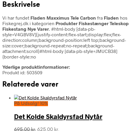
Beskrivelse
Vi har fundet
Fladen Maxximus Tele Carbon
fra
Fladen
hos
Fiskegrej.dk i kategorien
Produkter Fiskestænger Teleskop
Fiskestang Nye Varer
. #html-body [data-pb-
style=V4GBV8V]{justify-content:flex-start;display:flex;flex-
direction:column;background-position:left top;background-
size:cover;background-repeat:no-repeat;background-
attachment:scroll}#html-body [data-pb-style=JMUCB38]
{border-style:no
Yderlige produktinformationer:
Produkt id: 503509
Relaterede varer
På Udsalg! 10%
Det Kolde Skaldyrsfad Nytår
Den
Den
695,00
kr.
625,00
kr.