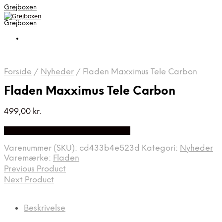
Grejboxen
Grejboxen
Forside
/
Nyheder
/
Fladen Maxximus Tele Carbon
Fladen Maxximus Tele Carbon
499,00
kr.
Bedste Pris Funder på Price Index
Varenummer (SKU):
cd433b4e523d
Kategori:
Nyheder
Varemærke:
Fladen
Previous Product
Next Product
Beskrivelse