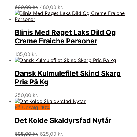
Den
Den
600,00
kr.
480,00
kr.
oprindelige
aktuelle
pris
pris
var:
er:
600,00 kr..
480,00 kr..
Blinis Med Røget Laks Dild Og
Creme Fraiche Personer
135,00
kr.
Dansk Kulmulefilet Skind Skarp
Pris På Kg
250,00
kr.
På Udsalg! 10%
Det Kolde Skaldyrsfad Nytår
Den
Den
695,00
kr.
625,00
kr.