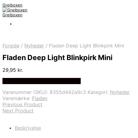
Grejboxen
Grejboxen
Forside
/
Nyheder
/
Fladen Deep Light Blinkpirk Mini
Fladen Deep Light Blinkpirk Mini
29,95
kr.
Bedste Pris Funder på Price Index
Varenummer (SKU):
8355d442a9c3
Kategori:
Nyheder
Varemærke:
Fladen
Previous Product
Next Product
Beskrivelse