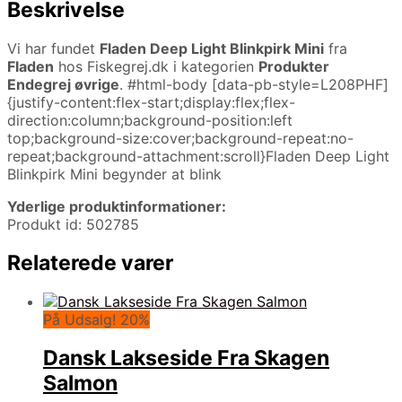
Beskrivelse
Vi har fundet
Fladen Deep Light Blinkpirk Mini
fra
Fladen
hos Fiskegrej.dk i kategorien
Produkter
Endegrej øvrige
. #html-body [data-pb-style=L208PHF]
{justify-content:flex-start;display:flex;flex-
direction:column;background-position:left
top;background-size:cover;background-repeat:no-
repeat;background-attachment:scroll}Fladen Deep Light
Blinkpirk Mini begynder at blink
Yderlige produktinformationer:
Produkt id: 502785
Relaterede varer
På Udsalg! 20%
Dansk Lakseside Fra Skagen
Salmon