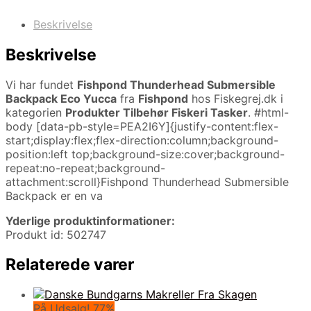
Beskrivelse
Beskrivelse
Vi har fundet
Fishpond Thunderhead Submersible
Backpack Eco Yucca
fra
Fishpond
hos Fiskegrej.dk i
kategorien
Produkter Tilbehør Fiskeri Tasker
. #html-
body [data-pb-style=PEA2I6Y]{justify-content:flex-
start;display:flex;flex-direction:column;background-
position:left top;background-size:cover;background-
repeat:no-repeat;background-
attachment:scroll}Fishpond Thunderhead Submersible
Backpack er en va
Yderlige produktinformationer:
Produkt id: 502747
Relaterede varer
På Udsalg! 77%