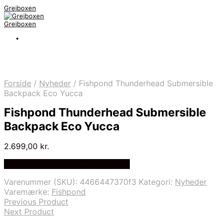
Grejboxen
Grejboxen
Forside
/
Nyheder
/
Fishpond Thunderhead Submersible
Backpack Eco Yucca
Fishpond Thunderhead Submersible
Backpack Eco Yucca
2.699,00
kr.
Bedste Pris Funder på Price Index
Varenummer (SKU):
4466447370f3
Kategori:
Nyheder
Varemærke:
Fishpond
Previous Product
Next Product