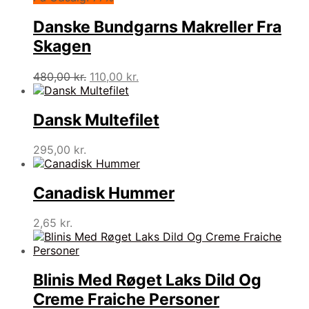
Danske Bundgarns Makreller Fra
Skagen
Den
Den
480,00
kr.
110,00
kr.
oprindelige
aktuelle
pris
pris
var:
er:
Dansk Multefilet
480,00 kr..
110,00 kr..
295,00
kr.
Canadisk Hummer
2,65
kr.
Blinis Med Røget Laks Dild Og
Creme Fraiche Personer