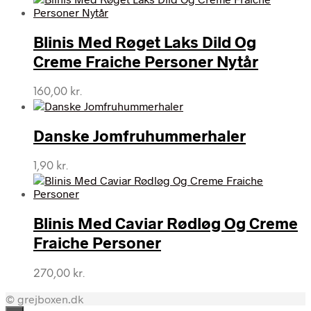
pris
pris
var:
er:
Blinis Med Røget Laks Dild Og
885,00 kr..
295,00 kr..
Creme Fraiche Personer Nytår
160,00
kr.
Danske Jomfruhummerhaler
1,90
kr.
Blinis Med Caviar Rødløg Og Creme
Fraiche Personer
270,00
kr.
© grejboxen.dk