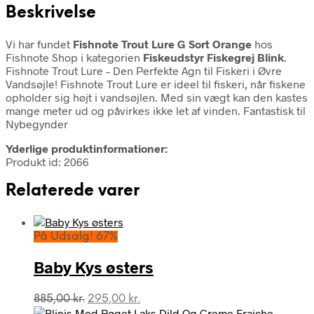
Beskrivelse
Vi har fundet
Fishnote Trout Lure G Sort Orange
hos
Fishnote Shop i kategorien
Fiskeudstyr Fiskegrej Blink
.
Fishnote Trout Lure – Den Perfekte Agn til Fiskeri i Øvre
Vandsøjle! Fishnote Trout Lure er ideel til fiskeri, når fiskene
opholder sig højt i vandsøjlen. Med sin vægt kan den kastes
mange meter ud og påvirkes ikke let af vinden. Fantastisk til
Nybegynder
Yderlige produktinformationer:
Produkt id: 2066
Relaterede varer
På Udsalg! 67%
Baby Kys østers
Den
Den
885,00
kr.
295,00
kr.
oprindelige
aktuelle