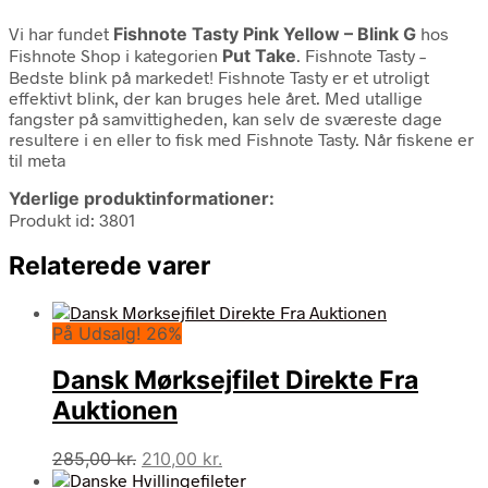
Vi har fundet
Fishnote Tasty Pink Yellow – Blink G
hos
Fishnote Shop i kategorien
Put Take
. Fishnote Tasty –
Bedste blink på markedet! Fishnote Tasty er et utroligt
effektivt blink, der kan bruges hele året. Med utallige
fangster på samvittigheden, kan selv de sværeste dage
resultere i en eller to fisk med Fishnote Tasty. Når fiskene er
til meta
Yderlige produktinformationer:
Produkt id: 3801
Relaterede varer
På Udsalg! 26%
Dansk Mørksejfilet Direkte Fra
Auktionen
Den
Den
285,00
kr.
210,00
kr.
oprindelige
aktuelle