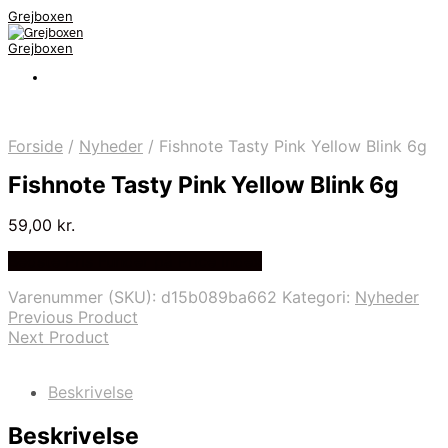
Grejboxen
Grejboxen
Forside
/
Nyheder
/
Fishnote Tasty Pink Yellow Blink 6g
Fishnote Tasty Pink Yellow Blink 6g
59,00
kr.
Bedste Pris Funder på Price Index
Varenummer (SKU):
d15b089ba662
Kategori:
Nyheder
Previous Product
Next Product
Beskrivelse
Beskrivelse