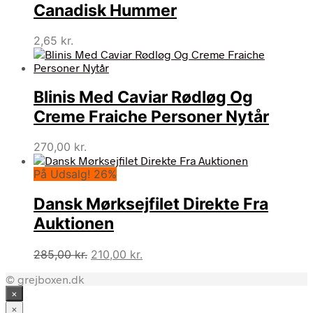
Canadisk Hummer
2,65
kr.
Blinis Med Caviar Rødløg Og
Creme Fraiche Personer Nytår
270,00
kr.
På Udsalg! 26%
Dansk Mørksejfilet Direkte Fra
Auktionen
Den
Den
285,00
kr.
210,00
kr.
oprindelige
aktuelle
© grejboxen.dk
pris
pris
×
var:
er:
285,00 kr..
210,00 kr..
×