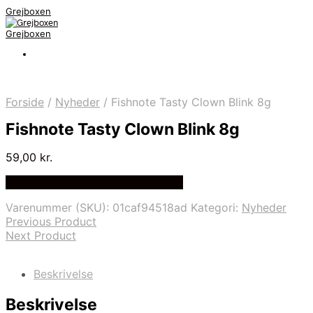
Grejboxen
Grejboxen
Forside
/
Nyheder
/
Fishnote Tasty Clown Blink 8g
Fishnote Tasty Clown Blink 8g
59,00
kr.
Bedste Pris Funder på Price Index
Varenummer (SKU):
01caf94518ad
Kategori:
Nyheder
Previous Product
Next Product
Beskrivelse
Beskrivelse