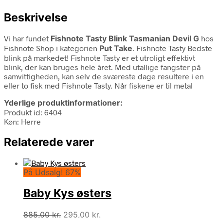
Beskrivelse
Vi har fundet
Fishnote Tasty Blink Tasmanian Devil G
hos
Fishnote Shop i kategorien
Put Take
. Fishnote Tasty Bedste
blink på markedet! Fishnote Tasty er et utroligt effektivt
blink, der kan bruges hele året. Med utallige fangster på
samvittigheden, kan selv de sværeste dage resultere i en
eller to fisk med Fishnote Tasty. Når fiskene er til metal
Yderlige produktinformationer:
Produkt id: 6404
Køn: Herre
Relaterede varer
På Udsalg! 67%
Baby Kys østers
Den
Den
885,00
kr.
295,00
kr.