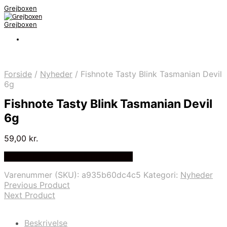
Grejboxen
Grejboxen
Forside
/
Nyheder
/
Fishnote Tasty Blink Tasmanian Devil
6g
Fishnote Tasty Blink Tasmanian Devil
6g
59,00
kr.
Bedste Pris Funder på Price Index
Varenummer (SKU):
a935b60dc4c5
Kategori:
Nyheder
Previous Product
Next Product
Beskrivelse