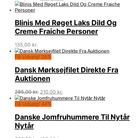
oprindelige
aktuelle
pris
pris
var:
er:
Blinis Med Røget Laks Dild Og
885,00 kr..
295,00 kr..
Creme Fraiche Personer
135,00
kr.
På Udsalg! 26%
Dansk Mørksejfilet Direkte Fra
Auktionen
Den
Den
285,00
kr.
210,00
kr.
oprindelige
aktuelle
På Udsalg! 44%
pris
pris
var:
er:
Danske Jomfruhummere Til Nytår
285,00 kr..
210,00 kr..
Nytår