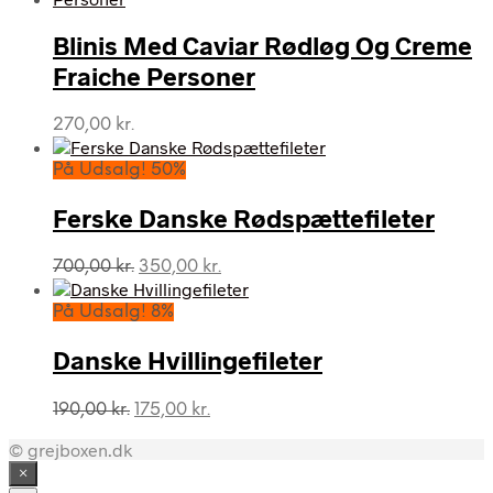
var:
er:
Blinis Med Caviar Rødløg Og Creme
885,00 kr..
295,00 kr..
Fraiche Personer
270,00
kr.
På Udsalg! 50%
Ferske Danske Rødspættefileter
Den
Den
700,00
kr.
350,00
kr.
oprindelige
aktuelle
pris
pris
På Udsalg! 8%
var:
er:
700,00 kr..
350,00 kr..
Danske Hvillingefileter
Den
Den
190,00
kr.
175,00
kr.
oprindelige
aktuelle
© grejboxen.dk
pris
pris
var:
er:
×