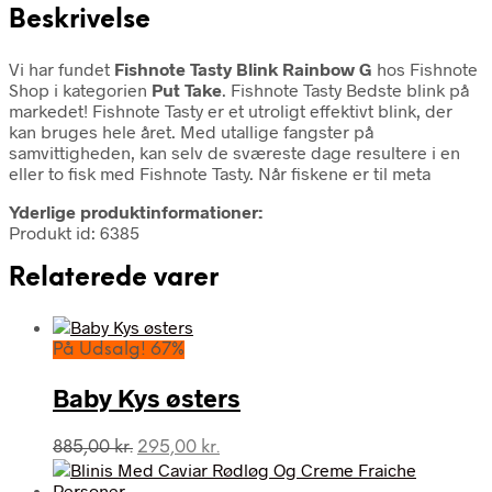
Beskrivelse
Vi har fundet
Fishnote Tasty Blink Rainbow G
hos Fishnote
Shop i kategorien
Put Take
. Fishnote Tasty Bedste blink på
markedet! Fishnote Tasty er et utroligt effektivt blink, der
kan bruges hele året. Med utallige fangster på
samvittigheden, kan selv de sværeste dage resultere i en
eller to fisk med Fishnote Tasty. Når fiskene er til meta
Yderlige produktinformationer:
Produkt id: 6385
Relaterede varer
På Udsalg! 67%
Baby Kys østers
Den
Den
885,00
kr.
295,00
kr.
oprindelige
aktuelle
pris
pris