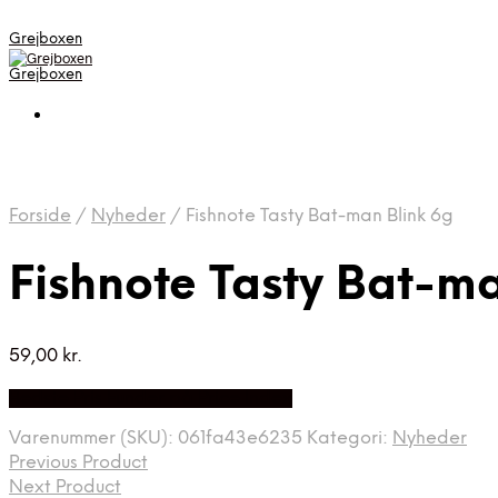
Grejboxen
Grejboxen
Forside
/
Nyheder
/
Fishnote Tasty Bat-man Blink 6g
Fishnote Tasty Bat-m
59,00
kr.
Bedste Pris Funder på Price Index
Varenummer (SKU):
061fa43e6235
Kategori:
Nyheder
Previous Product
Next Product