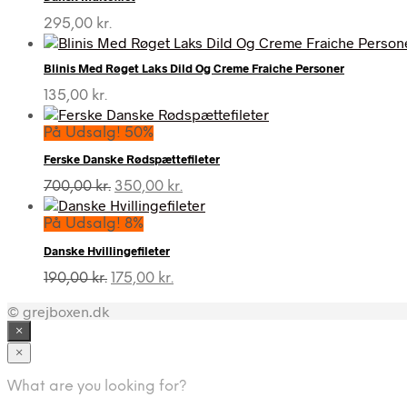
295,00
kr.
Blinis Med Røget Laks Dild Og Creme Fraiche Personer
135,00
kr.
På Udsalg! 50%
Ferske Danske Rødspættefileter
Den
Den
700,00
kr.
350,00
kr.
oprindelige
aktuelle
pris
pris
På Udsalg! 8%
var:
er:
Danske Hvillingefileter
700,00 kr..
350,00 kr..
Den
Den
190,00
kr.
175,00
kr.
oprindelige
aktuelle
© grejboxen.dk
pris
pris
var:
er:
×
190,00 kr..
175,00 kr..
×
What are you looking for?