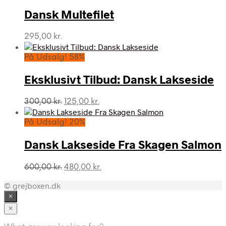
Dansk Multefilet
295,00
kr.
På Udsalg! 58%
Eksklusivt Tilbud: Dansk Lakseside
Den
Den
300,00
kr.
125,00
kr.
oprindelige
aktuelle
pris
pris
På Udsalg! 20%
var:
er:
300,00 kr..
125,00 kr..
Dansk Lakseside Fra Skagen Salmon
Den
Den
600,00
kr.
480,00
kr.
oprindelige
aktuelle
© grejboxen.dk
pris
pris
var:
er:
×
600,00 kr..
480,00 kr..
×