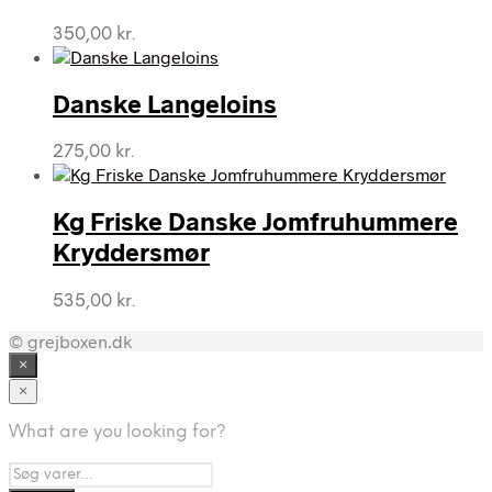
350,00
kr.
Danske Langeloins
275,00
kr.
Kg Friske Danske Jomfruhummere
Kryddersmør
535,00
kr.
© grejboxen.dk
×
×
What are you looking for?