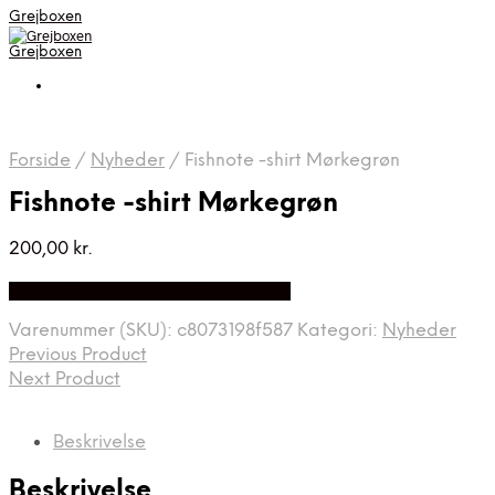
Grejboxen
Grejboxen
Forside
/
Nyheder
/
Fishnote -shirt Mørkegrøn
Fishnote -shirt Mørkegrøn
200,00
kr.
Bedste Pris Funder på Price Index
Varenummer (SKU):
c8073198f587
Kategori:
Nyheder
Previous Product
Next Product
Beskrivelse
Beskrivelse