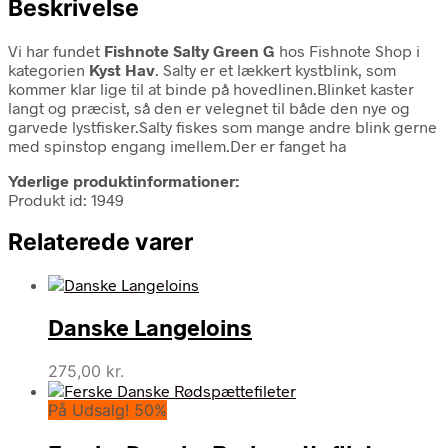
Beskrivelse
Vi har fundet
Fishnote Salty Green G
hos Fishnote Shop i
kategorien
Kyst Hav
. Salty er et lækkert kystblink, som
kommer klar lige til at binde på hovedlinen.Blinket kaster
langt og præcist, så den er velegnet til både den nye og
garvede lystfisker.Salty fiskes som mange andre blink gerne
med spinstop engang imellem.Der er fanget ha
Yderlige produktinformationer:
Produkt id: 1949
Relaterede varer
Danske Langeloins
275,00
kr.
På Udsalg! 50%