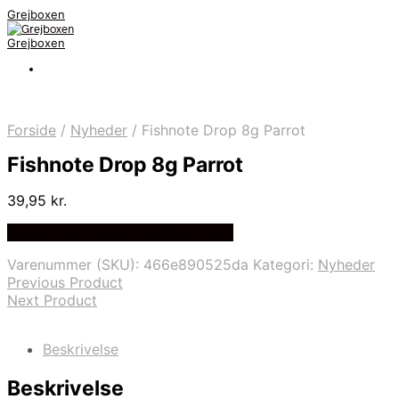
Grejboxen
Grejboxen
Forside
/
Nyheder
/
Fishnote Drop 8g Parrot
Fishnote Drop 8g Parrot
39,95
kr.
Bedste Pris Funder på Price Index
Varenummer (SKU):
466e890525da
Kategori:
Nyheder
Previous Product
Next Product
Beskrivelse
Beskrivelse