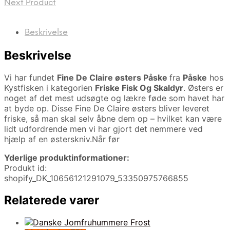
Next Product
Beskrivelse
Beskrivelse
Vi har fundet
Fine De Claire østers Påske
fra
Påske
hos
Kystfisken i kategorien
Friske Fisk Og Skaldyr
. Østers er
noget af det mest udsøgte og lækre føde som havet har
at byde op. Disse Fine De Claire østers bliver leveret
friske, så man skal selv åbne dem op – hvilket kan være
lidt udfordrende men vi har gjort det nemmere ved
hjælp af en østerskniv.Når før
Yderlige produktinformationer:
Produkt id:
shopify_DK_10656121291079_53350975766855
Relaterede varer