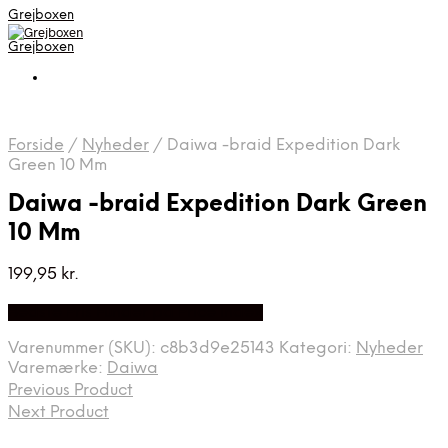
Grejboxen
Grejboxen
Forside
/
Nyheder
/
Daiwa -braid Expedition Dark
Green 10 Mm
Daiwa -braid Expedition Dark Green
10 Mm
199,95
kr.
Bedste Pris Funder på Price Index
Varenummer (SKU):
c8b3d9e25143
Kategori:
Nyheder
Varemærke:
Daiwa
Previous Product
Next Product