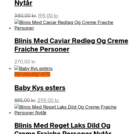
Nytår
Den
Den
350,00
kr.
195,00
kr.
oprindelige
aktuelle
pris
pris
var:
er:
Blinis Med Caviar Rødløg Og Creme
350,00 kr..
195,00 kr..
Fraiche Personer
270,00
kr.
På Udsalg! 67%
Baby Kys østers
Den
Den
885,00
kr.
295,00
kr.
oprindelige
aktuelle
pris
pris
var:
er:
Blinis Med Røget Laks Dild Og
885,00 kr..
295,00 kr..
Creme Fraiche Personer Nytår