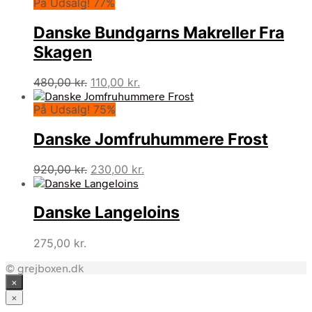
På Udsalg! 77%
Danske Bundgarns Makreller Fra
Skagen
Den
Den
480,00
kr.
110,00
kr.
oprindelige
aktuelle
På Udsalg! 75%
pris
pris
var:
er:
Danske Jomfruhummere Frost
480,00 kr..
110,00 kr..
Den
Den
920,00
kr.
230,00
kr.
oprindelige
aktuelle
pris
pris
Danske Langeloins
var:
er:
920,00 kr..
230,00 kr..
275,00
kr.
© grejboxen.dk
×
×