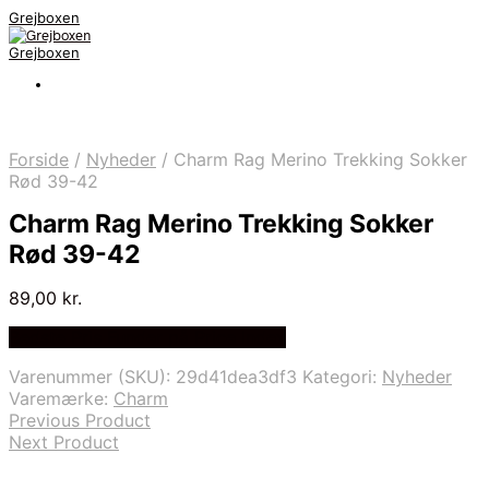
Grejboxen
Grejboxen
Forside
/
Nyheder
/
Charm Rag Merino Trekking Sokker
Rød 39-42
Charm Rag Merino Trekking Sokker
Rød 39-42
89,00
kr.
Bedste Pris Funder på Price Index
Varenummer (SKU):
29d41dea3df3
Kategori:
Nyheder
Varemærke:
Charm
Previous Product
Next Product