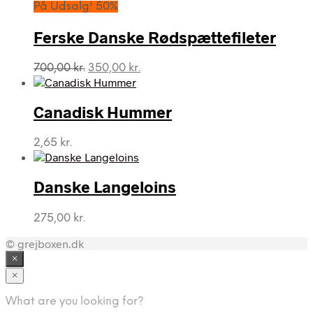
pris
pris
På Udsalg! 50%
var:
er:
920,00 kr..
230,00 kr..
Ferske Danske Rødspættefileter
Den
Den
700,00
kr.
350,00
kr.
oprindelige
aktuelle
pris
pris
var:
er:
Canadisk Hummer
700,00 kr..
350,00 kr..
2,65
kr.
Danske Langeloins
275,00
kr.
© grejboxen.dk
×
×
What are you looking for?