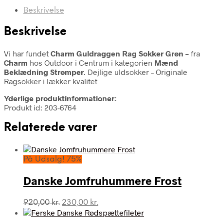
Beskrivelse
Beskrivelse
Vi har fundet
Charm Guldraggen Rag Sokker Grøn –
fra
Charm
hos Outdoor i Centrum i kategorien
Mænd
Beklædning Strømper
. Dejlige uldsokker – Originale
Ragsokker i lækker kvalitet
Yderlige produktinformationer:
Produkt id: 203-6764
Relaterede varer
På Udsalg! 75%
Danske Jomfruhummere Frost
Den
Den
920,00
kr.
230,00
kr.
oprindelige
aktuelle