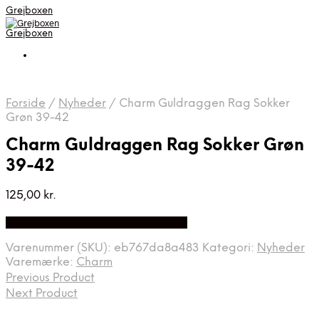
Grejboxen
Grejboxen
Forside
/
Nyheder
/
Charm Guldraggen Rag Sokker
Grøn 39-42
Charm Guldraggen Rag Sokker Grøn
39-42
125,00
kr.
Bedste Pris Funder på Price Index
Varenummer (SKU):
eb767da8a483
Kategori:
Nyheder
Varemærke:
Charm
Previous Product
Next Product