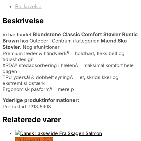
Beskrivelse
Beskrivelse
Vi har fundet
Blundstone Classic Comfort Støvler Rustic
Brown
hos Outdoor i Centrum i kategorien
Mænd Sko
Støvler
. Nøglefunktioner
Premium-læder & håndværkÂ – holdbart, fleksibelt og
tidløst design
XRDÂ® stødabsorbering i hælenÂ – maksimal komfort hele
dagen
TPU-ydersål & dobbelt syningÂ – let, skridsikker og
ekstremt slidstærk
Ergonomisk pasformÂ – mere p
Yderlige produktinformationer:
Produkt id: 1213-5403
Relaterede varer
På Udsalg! 20%