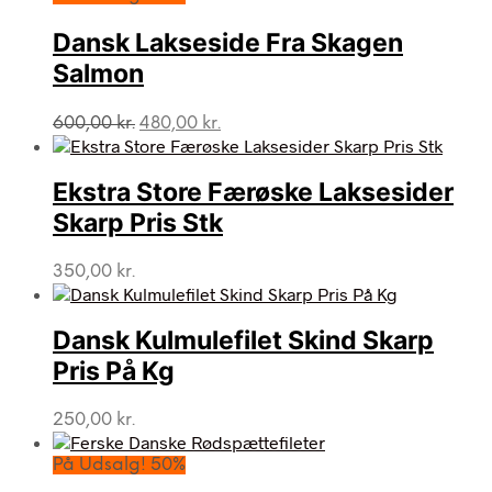
Dansk Lakseside Fra Skagen
Salmon
Den
Den
600,00
kr.
480,00
kr.
oprindelige
aktuelle
pris
pris
var:
er:
Ekstra Store Færøske Laksesider
600,00 kr..
480,00 kr..
Skarp Pris Stk
350,00
kr.
Dansk Kulmulefilet Skind Skarp
Pris På Kg
250,00
kr.
På Udsalg! 50%