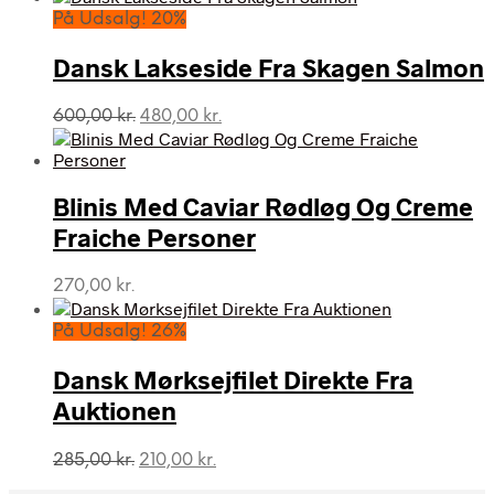
pris
pris
På Udsalg! 20%
var:
er:
300,00 kr..
125,00 kr..
Dansk Lakseside Fra Skagen Salmon
Den
Den
600,00
kr.
480,00
kr.
oprindelige
aktuelle
pris
pris
var:
er:
Blinis Med Caviar Rødløg Og Creme
600,00 kr..
480,00 kr..
Fraiche Personer
270,00
kr.
På Udsalg! 26%
Dansk Mørksejfilet Direkte Fra
Auktionen
Den
Den
285,00
kr.
210,00
kr.
oprindelige
aktuelle