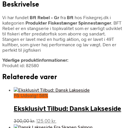
Beskrivelse
Vi har fundet
Bft Rebel – Gr
fra
Bft
hos Fiskegrej.dk i
kategorien
Produkter Fiskestænger Spinnestænger
. BFT
Rebel er en stangserie i topkvalitet som er særligt udviklet
til fiskeri efter predatorfisk som aborre og sandart.
Stangen er lavet med en hurtig aktion, og er lavet i 49T
kulfiber, som giver høj performance og lav vægt. Den er
perfekt til jigfiskeri
Yderlige produktinformationer:
Produkt id: 82580
Relaterede varer
På Udsalg! 58%
Eksklusivt Tilbud: Dansk Lakseside
Den
Den
300,00
kr.
125,00
kr.
oprindelige
aktuelle