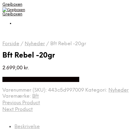
Grejboxen
Grejboxen
Forside
/
Nyheder
/
Bft Rebel -20gr
Bft Rebel -20gr
2.699,00
kr.
Bedste Pris Funder på Price Index
Varenummer (SKU):
443c5d997009
Kategori:
Nyheder
Varemærke:
Bft
Previous Product
Next Product
Beskrivelse