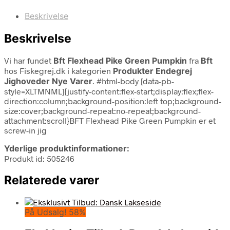
Beskrivelse
Beskrivelse
Vi har fundet
Bft Flexhead Pike Green Pumpkin
fra
Bft
hos Fiskegrej.dk i kategorien
Produkter Endegrej
Jighoveder Nye Varer
. #html-body [data-pb-
style=XLTMNML]{justify-content:flex-start;display:flex;flex-
direction:column;background-position:left top;background-
size:cover;background-repeat:no-repeat;background-
attachment:scroll}BFT Flexhead Pike Green Pumpkin er et
screw-in jig
Yderlige produktinformationer:
Produkt id: 505246
Relaterede varer
På Udsalg! 58%