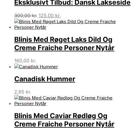
Eksklusivt Tilbud: Dansk Lakseside
Den
Den
300,00
kr.
125,00
kr.
oprindelige
aktuelle
pris
pris
var:
er:
Blinis Med Røget Laks Dild Og
300,00 kr..
125,00 kr..
Creme Fraiche Personer Nytår
160,00
kr.
Canadisk Hummer
2,65
kr.
Blinis Med Caviar Rødløg Og
Creme Fraiche Personer Nytår