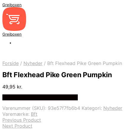
Grejboxen
Grejboxen
Forside
/
Nyheder
/
Bft Flexhead Pike Green Pumpkin
Bft Flexhead Pike Green Pumpkin
49,95
kr.
Bedste Pris Funder på Price Index
Varenummer (SKU):
93e57f7fb6b4
Kategori:
Nyheder
Varemærke:
Bft
Previous Product
Next Product