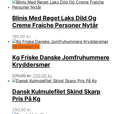
Blinis Med Røget Laks Dild Og
Creme Fraiche Personer Nytår
160,00
kr.
På Udsalg! 7%
Kg Friske Danske Jomfruhummere
Kryddersmør
Den
Den
270,00
kr.
250,00
kr.
oprindelige
aktuelle
pris
pris
var:
er:
Dansk Kulmulefilet Skind Skarp
270,00 kr..
250,00 kr..
Pris På Kg
250,00
kr.