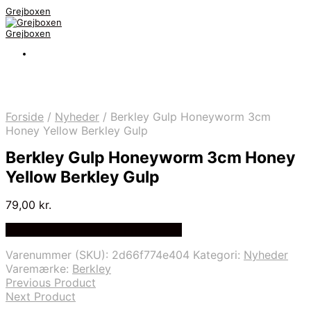
Grejboxen
Grejboxen
Forside
/
Nyheder
/
Berkley Gulp Honeyworm 3cm
Honey Yellow Berkley Gulp
Berkley Gulp Honeyworm 3cm Honey
Yellow Berkley Gulp
79,00
kr.
Bedste Pris Funder på Price Index
Varenummer (SKU):
2d66f774e404
Kategori:
Nyheder
Varemærke:
Berkley
Previous Product
Next Product