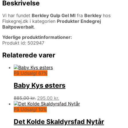
Beskrivelse
Vi har fundet
Berkley Gulp Gel Ml
fra
Berkley
hos
Fiskegrej.dk i kategorien
Produkter Endegrej
Baitpowerbait
.
Yderlige produktinformationer:
Produkt id: 502947
Relaterede varer
På Udsalg! 67%
Baby Kys østers
Den
Den
885,00
kr.
295,00
kr.
oprindelige
aktuelle
pris
pris
På Udsalg! 10%
var:
er:
885,00 kr..
295,00 kr..
Det Kolde Skaldyrsfad Nytår