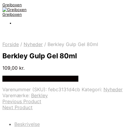
Grejboxen
Grejboxen
Forside
/
Nyheder
/
Berkley Gulp Gel 80ml
Berkley Gulp Gel 80ml
109,00
kr.
Bedste Pris Funder på Price Index
Varenummer (SKU):
febc3131d4cb
Kategori:
Nyheder
Varemærke:
Berkley
Previous Product
Next Product
Beskrivelse