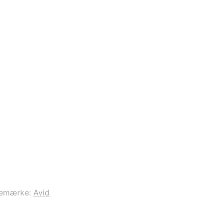
remærke:
Avid