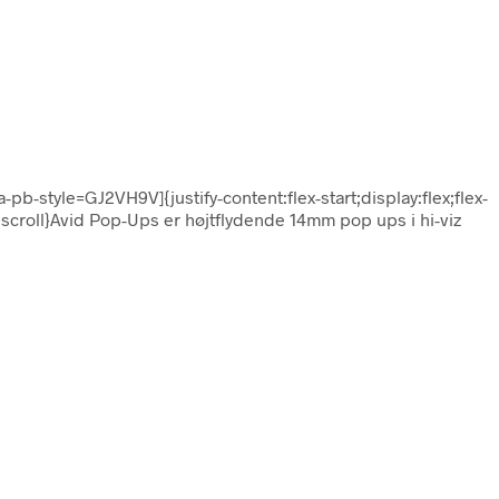
-pb-style=GJ2VH9V]{justify-content:flex-start;display:flex;flex-
croll}Avid Pop-Ups er højtflydende 14mm pop ups i hi-viz