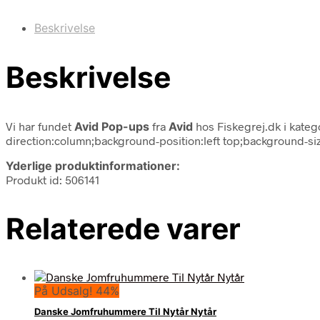
Beskrivelse
Beskrivelse
Vi har fundet
Avid Pop-ups
fra
Avid
hos Fiskegrej.dk i kate
direction:column;background-position:left top;background-si
Yderlige produktinformationer:
Produkt id: 506141
Relaterede varer
På Udsalg! 44%
Danske Jomfruhummere Til Nytår Nytår