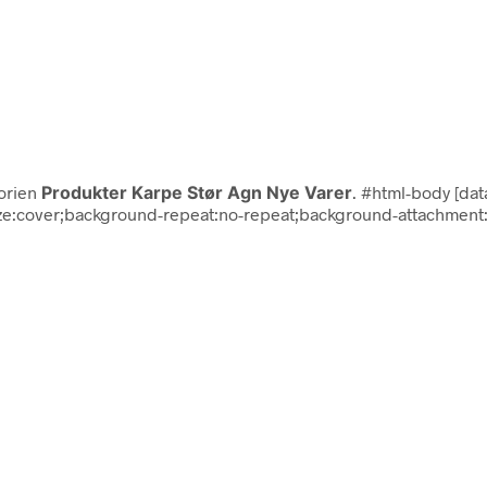
gorien
Produkter Karpe Stør Agn Nye Varer
. #html-body [data
ze:cover;background-repeat:no-repeat;background-attachment:s