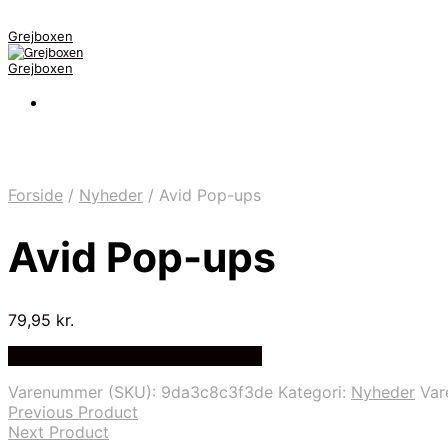
Grejboxen
Grejboxen
Forside
/
Nyheder
/
Avid Pop-ups
Avid Pop-ups
79,95
kr.
Bedste Pris Funder på Price Index
Varenummer (SKU):
9da3c8c3f3de
Kategori:
Nyheder
Va
Previous Product
Next Product