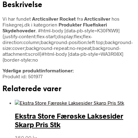
Beskrivelse
Vi har fundet
Arcticsilver Rocket
fra
Arcticsilver
hos
Fiskegrej.dk i kategorien
Produkter Fluefiskeri
Skydehoveder
. #html-body [data-pb-style=K30PXW9]
{justify-content:flex-start;display:flex;flex-
direction:column;background-position:left top;background-
size:cover;background-repeat:no-repeat;background-
attachment:scroll}#html-body [data-pb-style=WA3R08X]
{border-style:no
Yderlige produktinformationer:
Produkt id: 501977
Relaterede varer
Ekstra Store Færøske Laksesider
Skarp Pris Stk