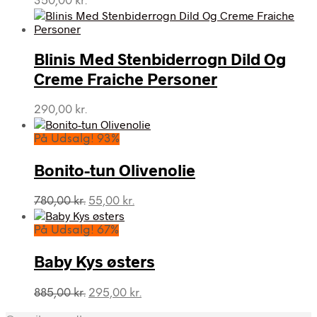
350,00
kr.
Blinis Med Stenbiderrogn Dild Og
Creme Fraiche Personer
290,00
kr.
På Udsalg! 93%
Bonito-tun Olivenolie
Den
Den
780,00
kr.
55,00
kr.
oprindelige
aktuelle
pris
pris
På Udsalg! 67%
var:
er:
780,00 kr..
55,00 kr..
Baby Kys østers
Den
Den
885,00
kr.
295,00
kr.
oprindelige
aktuelle