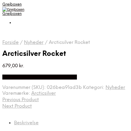
Grejboxen
Grejboxen
Forside
/
Nyheder
/
Arcticsilver Rocket
Arcticsilver Rocket
679,00
kr.
Bedste Pris Funder på Price Index
Varenummer (SKU):
026bea91ad3b
Kategori:
Nyheder
Varemærke:
Arcticsilver
Previous Product
Next Product
Beskrivelse