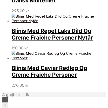
Dansk Multefilet
295,00
kr.
Blinis Med Røget Laks Dild Og
Creme Fraiche Personer Nytår
160,00
kr.
Blinis Med Caviar Rødløg Og
Creme Fraiche Personer
270,00
kr.
© grejboxen.dk
×
×