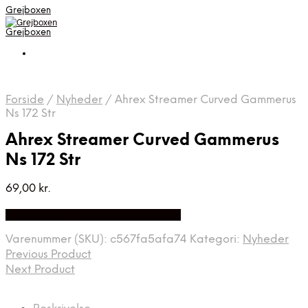
Grejboxen
Grejboxen
Forside
/
Nyheder
/
Ahrex Streamer Curved Gammerus
Ns 172 Str
Ahrex Streamer Curved Gammerus
Ns 172 Str
69,00
kr.
Bedste Pris Funder på Price Index
Varenummer (SKU):
c567fa5afa74
Kategori:
Nyheder
Previous Product
Next Product