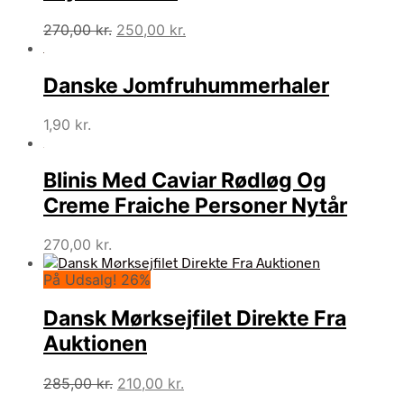
Den
Den
270,00
kr.
250,00
kr.
oprindelige
aktuelle
pris
pris
Danske Jomfruhummerhaler
var:
er:
270,00 kr..
250,00 kr..
1,90
kr.
Blinis Med Caviar Rødløg Og
Creme Fraiche Personer Nytår
270,00
kr.
På Udsalg! 26%
Dansk Mørksejfilet Direkte Fra
Auktionen
Den
Den
285,00
kr.
210,00
kr.
oprindelige
aktuelle