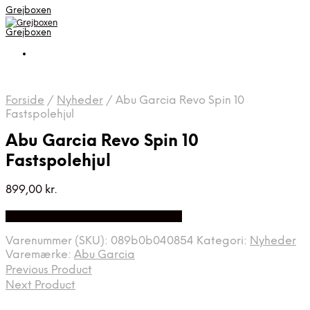
Grejboxen
Grejboxen
Forside
/
Nyheder
/
Abu Garcia Revo Spin 10
Fastspolehjul
Abu Garcia Revo Spin 10
Fastspolehjul
899,00
kr.
Bedste Pris Funder på Price Index
Varenummer (SKU):
089b0b040854
Kategori:
Nyheder
Varemærke:
Abu Garcia
Previous Product
Next Product