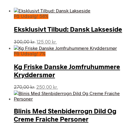
På Udsalg! 58%
Eksklusivt Tilbud: Dansk Lakseside
Den
Den
300,00
kr.
125,00
kr.
oprindelige
aktuelle
pris
pris
På Udsalg! 7%
var:
er:
300,00 kr..
125,00 kr..
Kg Friske Danske Jomfruhummere
Kryddersmør
Den
Den
270,00
kr.
250,00
kr.
oprindelige
aktuelle
pris
pris
var:
er:
Blinis Med Stenbiderrogn Dild Og
270,00 kr..
250,00 kr..
Creme Fraiche Personer