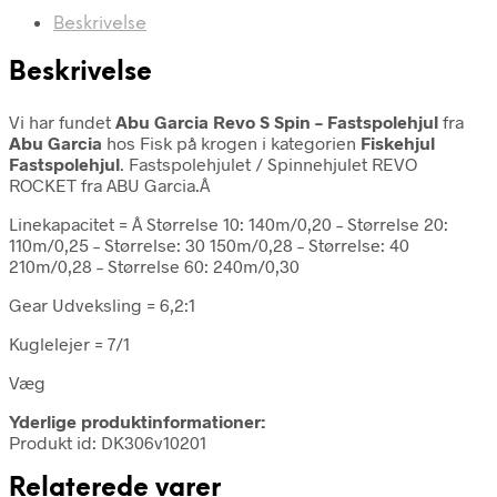
Beskrivelse
Beskrivelse
Vi har fundet
Abu Garcia Revo S Spin – Fastspolehjul
fra
Abu Garcia
hos Fisk på krogen i kategorien
Fiskehjul
Fastspolehjul
. Fastspolehjulet / Spinnehjulet REVO
ROCKET fra ABU Garcia.Â
Linekapacitet = Â Størrelse 10: 140m/0,20 – Størrelse 20:
110m/0,25 – Størrelse: 30 150m/0,28 – Størrelse: 40
210m/0,28 – Størrelse 60: 240m/0,30
Gear Udveksling = 6,2:1
Kuglelejer = 7/1
Væg
Yderlige produktinformationer:
Produkt id: DK306v10201
Relaterede varer