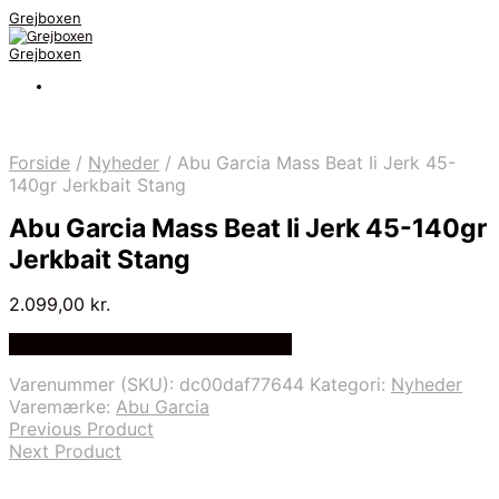
Grejboxen
Grejboxen
Forside
/
Nyheder
/
Abu Garcia Mass Beat Ii Jerk 45-
140gr Jerkbait Stang
Abu Garcia Mass Beat Ii Jerk 45-140gr
Jerkbait Stang
2.099,00
kr.
Bedste Pris Funder på Price Index
Varenummer (SKU):
dc00daf77644
Kategori:
Nyheder
Varemærke:
Abu Garcia
Previous Product
Next Product