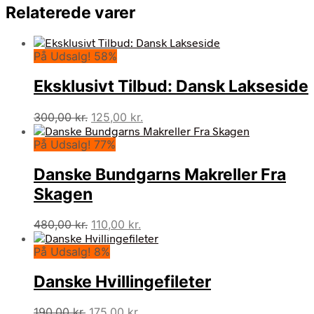
Relaterede varer
På Udsalg! 58%
Eksklusivt Tilbud: Dansk Lakseside
Den
Den
300,00
kr.
125,00
kr.
oprindelige
aktuelle
På Udsalg! 77%
pris
pris
var:
er:
Danske Bundgarns Makreller Fra
300,00 kr..
125,00 kr..
Skagen
Den
Den
480,00
kr.
110,00
kr.
oprindelige
aktuelle
På Udsalg! 8%
pris
pris
var:
er:
Danske Hvillingefileter
480,00 kr..
110,00 kr..
Den
Den
190,00
kr.
175,00
kr.