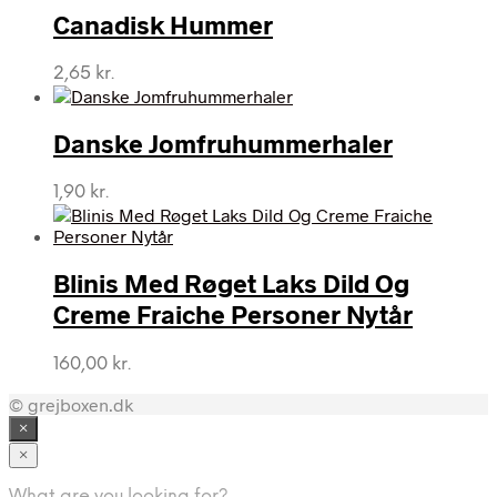
var:
er:
Canadisk Hummer
265,00 kr..
245,00 kr..
2,65
kr.
Danske Jomfruhummerhaler
1,90
kr.
Blinis Med Røget Laks Dild Og
Creme Fraiche Personer Nytår
160,00
kr.
© grejboxen.dk
×
×
What are you looking for?