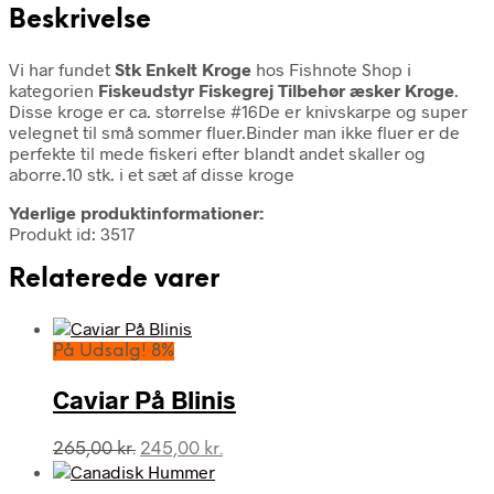
Beskrivelse
Vi har fundet
Stk Enkelt Kroge
hos Fishnote Shop i
kategorien
Fiskeudstyr Fiskegrej Tilbehør æsker Kroge
.
Disse kroge er ca. størrelse #16De er knivskarpe og super
velegnet til små sommer fluer.Binder man ikke fluer er de
perfekte til mede fiskeri efter blandt andet skaller og
aborre.10 stk. i et sæt af disse kroge
Yderlige produktinformationer:
Produkt id: 3517
Relaterede varer
På Udsalg! 8%
Caviar På Blinis
Den
Den
265,00
kr.
245,00
kr.
oprindelige
aktuelle
pris
pris