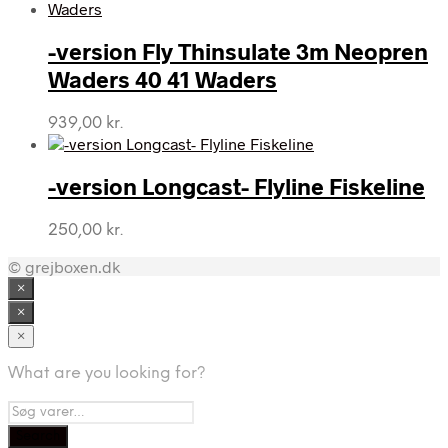
-version Fly Thinsulate 3m Neopren
Waders 40 41 Waders
939,00
kr.
-version Longcast- Flyline Fiskeline
250,00
kr.
© grejboxen.dk
×
×
×
What are you looking for?