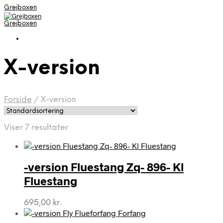
Grejboxen
Grejboxen
X-version
Forside
/
X-version
Viser 7 resultater
-version Fluestang Zq- 896- Kl
Fluestang
695,00
kr.