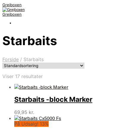
Grejboxen
Grejboxen
Starbaits
Forside
/
Starbaits
Viser 17 resultater
Starbaits -block Marker
69,95
kr.
På Udsalg! 13%