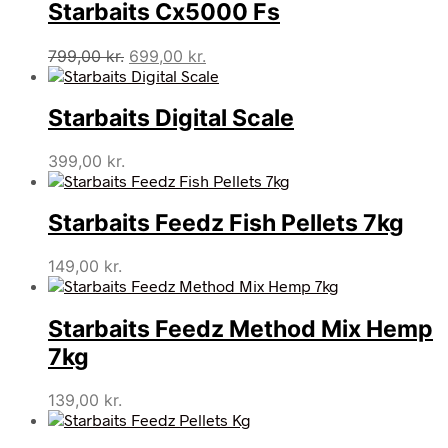
Starbaits Cx5000 Fs
Den
Den
799,00
kr.
699,00
kr.
oprindelige
aktuelle
pris
pris
Starbaits Digital Scale
var:
er:
799,00 kr..
699,00 kr..
399,00
kr.
Starbaits Feedz Fish Pellets 7kg
149,00
kr.
Starbaits Feedz Method Mix Hemp
7kg
139,00
kr.