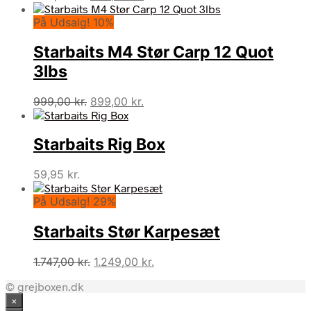
oprindelige
aktuelle
På Udsalg! 10%
pris
pris
var:
er:
Starbaits M4 Stør Carp 12 Quot
699,00 kr..
599,00 kr..
3lbs
Den
Den
999,00
kr.
899,00
kr.
oprindelige
aktuelle
pris
pris
Starbaits Rig Box
var:
er:
999,00 kr..
899,00 kr..
59,95
kr.
På Udsalg! 29%
Starbaits Stør Karpesæt
Den
Den
1.747,00
kr.
1.249,00
kr.
oprindelige
aktuelle
© grejboxen.dk
pris
pris
×
var:
er: