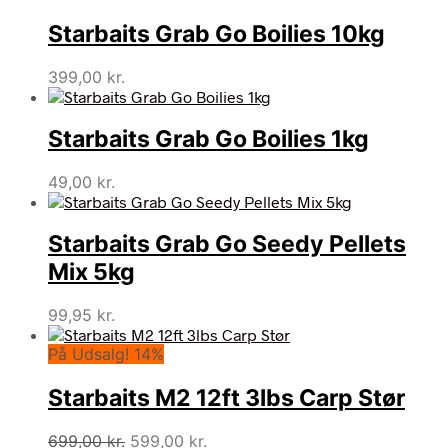
Starbaits Grab Go Boilies 10kg
399,00
kr.
Starbaits Grab Go Boilies 1kg
49,00
kr.
Starbaits Grab Go Seedy Pellets
Mix 5kg
99,95
kr.
På Udsalg! 14%
Starbaits M2 12ft 3lbs Carp Stør
Den
Den
699,00
kr.
599,00
kr.