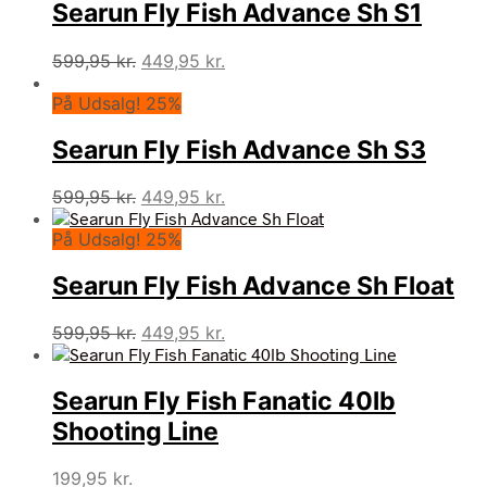
Searun Fly Fish Advance Sh S1
Den
Den
599,95
kr.
449,95
kr.
oprindelige
aktuelle
På Udsalg! 25%
pris
pris
var:
er:
Searun Fly Fish Advance Sh S3
599,95 kr..
449,95 kr..
Den
Den
599,95
kr.
449,95
kr.
oprindelige
aktuelle
På Udsalg! 25%
pris
pris
var:
er:
Searun Fly Fish Advance Sh Float
599,95 kr..
449,95 kr..
Den
Den
599,95
kr.
449,95
kr.
oprindelige
aktuelle
pris
pris
Searun Fly Fish Fanatic 40lb
var:
er:
599,95 kr..
449,95 kr..
Shooting Line
199,95
kr.