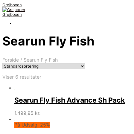
Grejboxen
Grejboxen
Searun Fly Fish
Forside
/
Searun Fly Fish
Viser 6 resultater
Searun Fly Fish Advance Sh Pack
1.499,95
kr.
På Udsalg! 25%