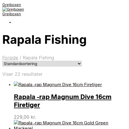
Grejboxen
Grejboxen
Rapala Fishing
Forside
/
Rapala Fishing
Viser 22 resultater
Rapala -rap Magnum Dive 16cm
Firetiger
229,00
kr.