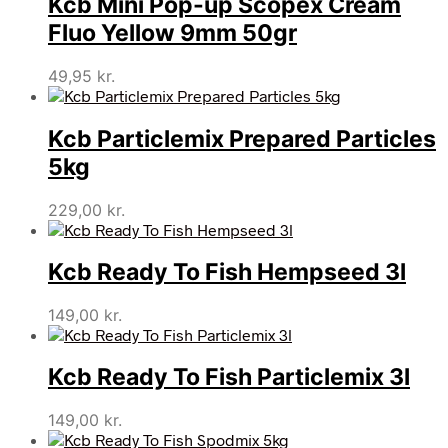
Kcb Mini Pop-up Scopex Cream
Fluo Yellow 9mm 50gr
49,95
kr.
Kcb Particlemix Prepared Particles
5kg
229,00
kr.
Kcb Ready To Fish Hempseed 3l
149,00
kr.
Kcb Ready To Fish Particlemix 3l
149,00
kr.