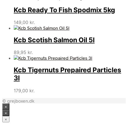
Kcb Ready To Fish Spodmix 5kg
149,00
kr.
Kcb Scotish Salmon Oil 5l
89,95
kr.
Kcb Tigernuts Prepaired Particles
3l
179,00
kr.
© grejboxen.dk
×
×
×