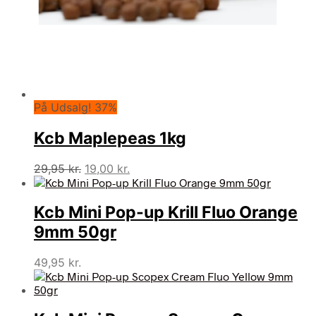
På Udsalg! 37%
Kcb Maplepeas 1kg
Den
Den
29,95
kr.
19,00
kr.
oprindelige
aktuelle
pris
pris
Kcb Mini Pop-up Krill Fluo Orange
var:
er:
29,95 kr..
19,00 kr..
9mm 50gr
49,95
kr.