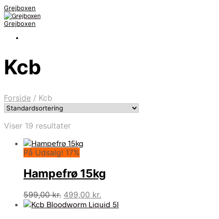
Grejboxen
Grejboxen
Kcb
Forside
/
Kcb
Viser 19 resultater
På Udsalg! 17%
Hampefrø 15kg
Den
Den
599,00
kr.
499,00
kr.
oprindelige
aktuelle
pris
pris