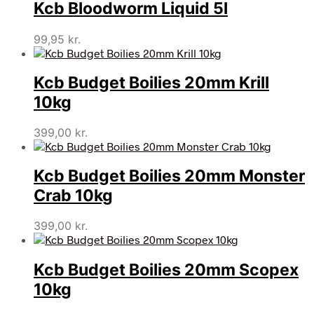
Kcb Bloodworm Liquid 5l
var:
er:
599,00 kr..
499,00 kr..
99,95
kr.
Kcb Budget Boilies 20mm Krill
10kg
399,00
kr.
Kcb Budget Boilies 20mm Monster
Crab 10kg
399,00
kr.
Kcb Budget Boilies 20mm Scopex
10kg