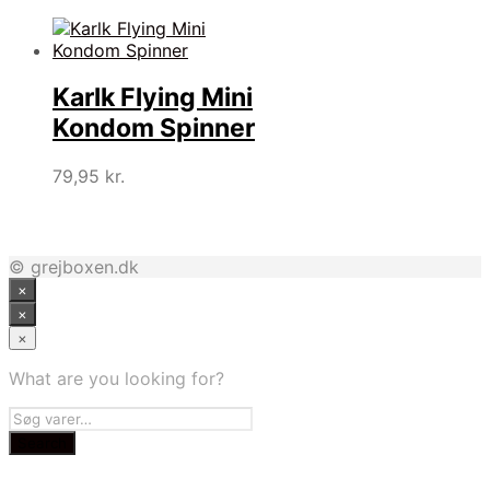
Karlk Flying Mini
Kondom Spinner
79,95
kr.
© grejboxen.dk
×
×
×
What are you looking for?