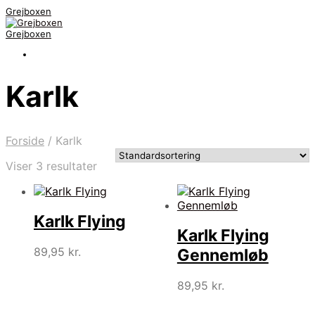
Grejboxen
Grejboxen
Karlk
Forside
/
Karlk
Viser 3 resultater
Karlk Flying
Karlk Flying
89,95
kr.
Gennemløb
89,95
kr.