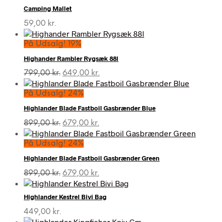
Camping Mallet
59,00
kr.
På Udsalg! 19%
Highander Rambler Rygsæk 88l
Den
Den
799,00
kr.
649,00
kr.
oprindelige
aktuelle
pris
pris
På Udsalg! 24%
var:
er:
Highlander Blade Fastboil Gasbrænder Blue
799,00 kr..
649,00 kr..
Den
Den
899,00
kr.
679,00
kr.
oprindelige
aktuelle
pris
pris
På Udsalg! 24%
var:
er:
Highlander Blade Fastboil Gasbrænder Green
899,00 kr..
679,00 kr..
Den
Den
899,00
kr.
679,00
kr.
oprindelige
aktuelle
pris
pris
Highlander Kestrel Bivi Bag
var:
er:
899,00 kr..
679,00 kr..
449,00
kr.