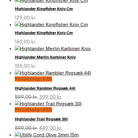
Highlander Kingfisher Kniv Cm
129,00
kr.
Highlander Kingfisher Kniv Cm
160,00
kr.
Highlander Merlin Karbiner Kniv
155,00
kr.
På Udsalg! 33%
Highlander Rambler Rygsæk 44l
Den
Den
599,00
kr.
399,00
kr.
oprindelige
aktuelle
pris
pris
På Udsalg! 25%
var:
er:
Highlander Trail Rygsæk 30l
599,00 kr..
399,00 kr..
Den
Den
599,00
kr.
449,00
kr.
oprindelige
aktuelle