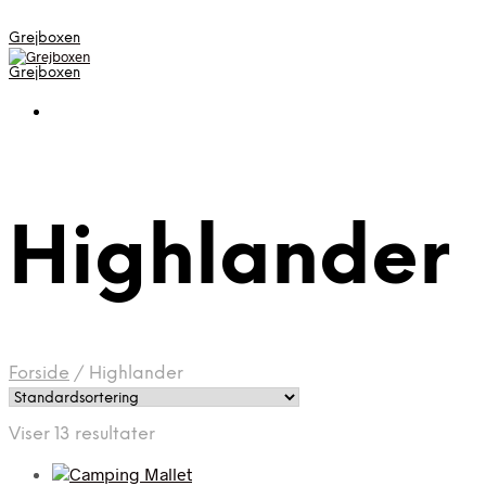
Grejboxen
Grejboxen
Highlander
Forside
/
Highlander
Viser 13 resultater