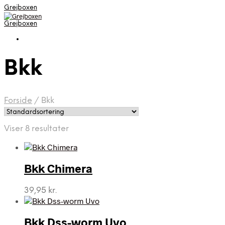
Grejboxen
Grejboxen
Bkk
Forside
/
Bkk
Viser 8 resultater
Bkk Chimera
39,95
kr.
Bkk Dss-worm Uvo