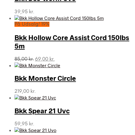
39,95
kr.
På Udsalg! 19%
Bkk Hollow Core Assist Cord 150lbs
5m
Den
Den
85,00
kr.
69,00
kr.
oprindelige
aktuelle
pris
pris
var:
er:
Bkk Monster Circle
85,00 kr..
69,00 kr..
219,00
kr.
Bkk Spear 21 Uvc
59,95
kr.