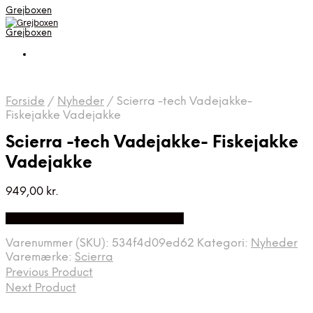
Grejboxen
Grejboxen
Forside
/
Nyheder
/
Scierra -tech Vadejakke-
Fiskejakke Vadejakke
Scierra -tech Vadejakke- Fiskejakke
Vadejakke
949,00
kr.
Bedste Pris Funder på Price Index
Varenummer (SKU):
534f4d09ed62
Kategori:
Nyheder
Varemærke:
Scierra
Previous Product
Next Product